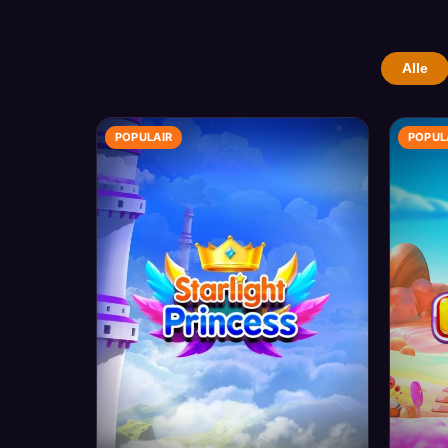
Alle
POPULAIR
POPUL