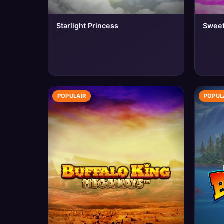
Starlight Princess
Sweet
POPULAIR
POPUL