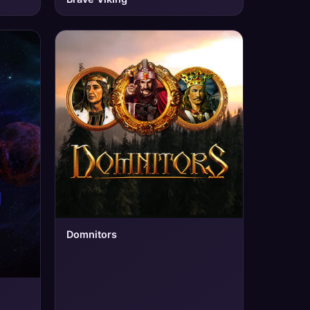
Domnitors