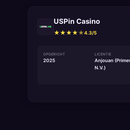
USPin Casino
★
★
★
★
★
4.3/5
OPGERICHT
LICENTIE
2025
Anjouan (Prim
N.V.)