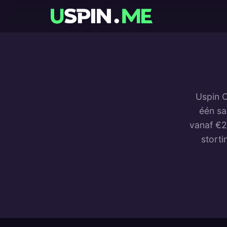
Uspin 
één sa
vanaf €2
storti