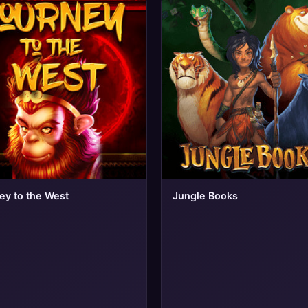
ey to the West
Jungle Books