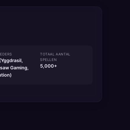
IEDERS
TOTAAL AANTAL
(Yggdrasil,
SPELLEN
5,000+
saw Gaming,
ution)